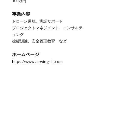
100万円
事業内容
ドローン運航、実証サポート
プロジェクトマネジメント、コンサルテ
ィング
操縦訓練、安全管理教育 など
ホームページ
https://www.airwingsllc.com
AIR WINGS合同会社
〒133-0064 東京都江戸川区下篠崎町3-3 小林ビル1階