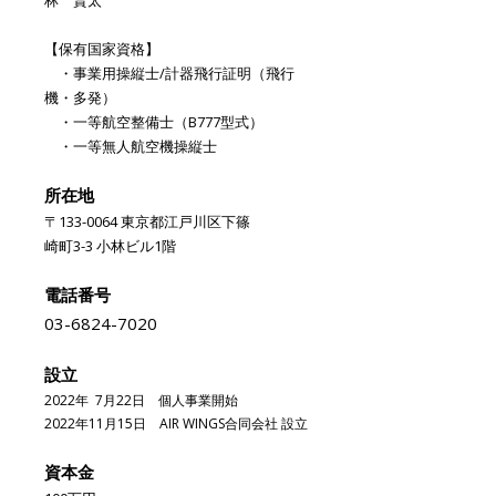
林 賢太
【保有国家資格】
・事業用操縦士/計器飛行証明（飛行
機・多発）
・一等航空整備士（B777型式）
・一等無人航空機操縦士
所在地
〒133-0064 東京都江戸川区下篠
崎町3-3 小林ビル1階
電話番号
03-6824-7020
設立
2022年 7月22日 個人事業開始
2022年11月15日 AIR WINGS合同会社 設立
資本金